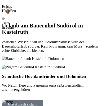
Echtes
Hofleben
&
Tiere
Urlaub am Bauernhof Südtirol in
hautnah
Kastelruth
Zwischen Wiesen, Stall und Dolomitenkulisse wird der
Bauernhofurlaub spürbar. Kein Programm, kein Muss – sondern
echte Einblicke, die bleiben.
Schottische Hochlandrinder und Dolomiten
Wo Natur, Tiere und Panorama ganz selbstverständlich
zusammengehören
Jetzt Auszeit sichern