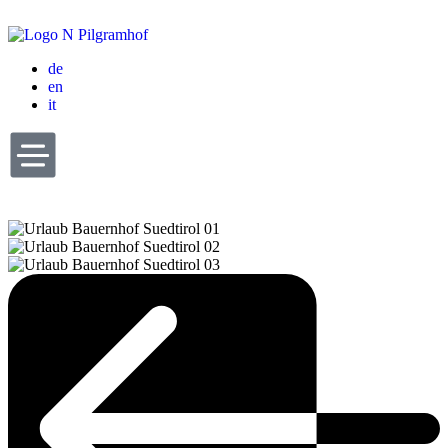
de
en
it